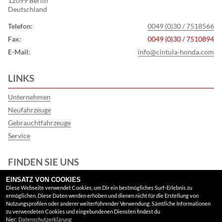
12099 Berlin
Deutschland
Telefon:
0049 (0)30 / 7518566
Fax:
0049 (0)30 / 7510894
E-Mail:
info@cintula-honda.com
LINKS
Unternehmen
Neufahrzeuge
Gebrauchtfahrzeuge
Service
FINDEN SIE UNS
EINSATZ VON COOKIES
Facebook
Diese Webseite verwendet Cookies, um Dir ein bestmögliches Surf-Erlebnis zu
ermöglichen. Diese Daten werden erhoben und dienen nicht für die Erstellung von
Google Maps
Nutzungsprofilen oder anderer weiterführender Verwendung. Sämtliche Informationen
zu verwendeten Cookies und eingebundenen Diensten findest du
hier:
Datenschutzerklärung