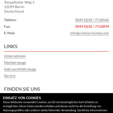
Tempelhofer Weg 3
12099 Berlin
Deutschland
Telefon:
0049 (0)30 / 7518566
Fax:
0049 (0)30 / 7510894
E-Mail:
info@cintula-honda.com
LINKS
Unternehmen
Neufahrzeuge
Gebrauchtfahrzeuge
Service
FINDEN SIE UNS
EINSATZ VON COOKIES
Facebook
Diese Webseite verwendet Cookies, um Dir ein bestmögliches Surf-Erlebnis zu
ermöglichen. Diese Daten werden erhoben und dienen nicht für die Erstellung von
Google Maps
Nutzungsprofilen oder anderer weiterführender Verwendung. Sämtliche Informationen