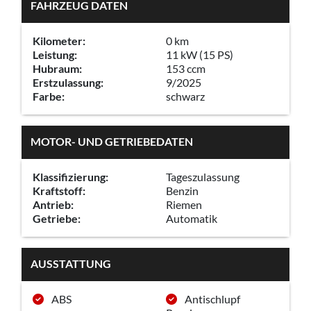
FAHRZEUG DATEN
Kilometer:
0 km
Leistung:
11 kW (15 PS)
Hubraum:
153 ccm
Erstzulassung:
9/2025
Farbe:
schwarz
MOTOR- UND GETRIEBEDATEN
Klassifizierung:
Tageszulassung
Kraftstoff:
Benzin
Antrieb:
Riemen
Getriebe:
Automatik
AUSSTATTUNG
ABS
Antischlupf