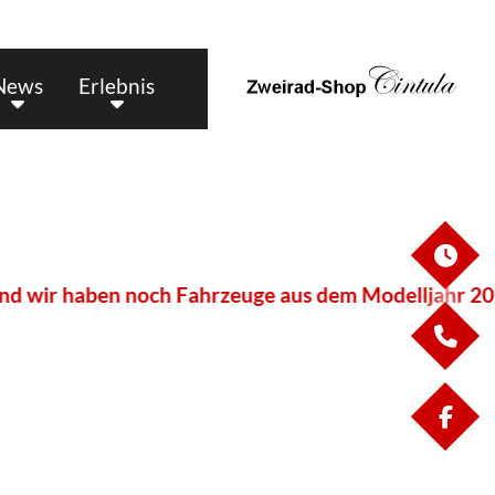
News
Erlebnis
ÖF
ben noch Fahrzeuge aus dem Modelljahr 2025 und Tage
KO
FA